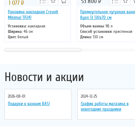
53 800
Р
1 077
Р
Раковина накладная Creavit
Прямоугольная чугунная ван
Minimal TP241
Byon 13 130x70 см
Установка
: накладная
Объем ванны
: 98 л
Ширина
: 46 см
Способ установки
: пристенная
Цвет
: белый
Длина
: 130 см
Форма
: круглая
Ширина
: 70 см
Материал
: санфаянс
Цвет
: белый
Форма
: прямоугольная
Новости и акции
2026-08-01
2024-12-25
Подарки к ваннам BAS!
График работы магазина в
новогодние праздники