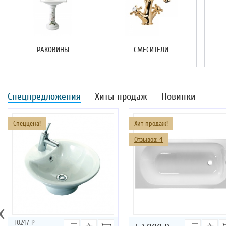
РАКОВИНЫ
СМЕСИТЕЛИ
Спецпредложения
Хиты продаж
Новинки
Спеццена!
Хит продаж!
Отзывов: 4
‹
10247 Р