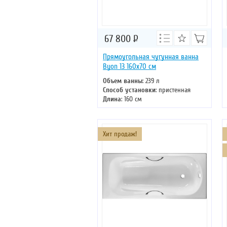
67 800
Р
Прямоугольная чугунная ванна
Byon 13 160х70 см
Объем ванны
: 239 л
Способ установки
: пристенная
Длина
: 160 см
Ширина
: 70 см
Цвет
: белый
Форма
: прямоугольная
Хит продаж!