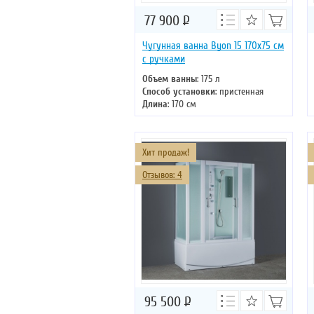
77 900
Р
Чугунная ванна Byon 15 170х75 см
с ручками
Объем ванны
: 175 л
Способ установки
: пристенная
Длина
: 170 см
Ширина
: 75 см
Цвет
: белый
Форма
: прямоугольная
Хит продаж!
Отзывов: 4
95 500
Р