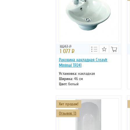
10247 Р
1 077
Р
Раковина накладная Creavit
Minimal TP241
Установка
: накладная
Ширина
: 46 см
Цвет
: белый
Форма
: круглая
Материал
: санфаянс
Хит продаж!
Отзывов: 13