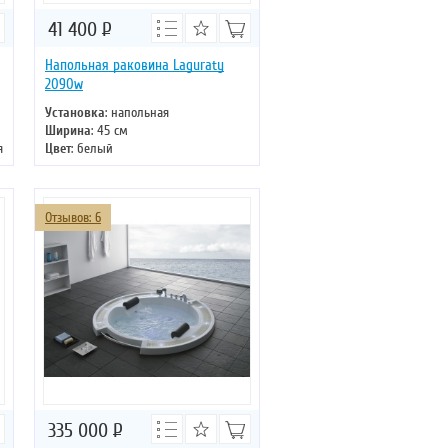
41 400
Р
Напольная раковина Laguraty
2090w
Установка
: напольная
Ширина
: 45 см
я
Цвет
: белый
Форма
: круглая
Материал
: санфаянс
Отзывов: 6
335 000
Р