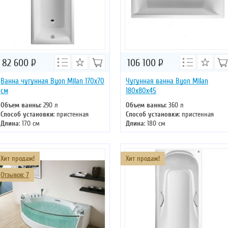
82 600
Р
106 100
Р
Ванна чугунная Byon Milan 170x70
Чугунная ванна Byon Milan
см
180x80x45
Объем ванны
: 290 л
Объем ванны
: 360 л
Способ установки
: пристенная
Способ установки
: пристенная
Длина
: 170 см
Длина
: 180 см
Ширина
: 70 см
Ширина
: 80 см
Цвет
: белый
Цвет
: белый
Форма
: прямоугольная
Форма
: прямоугольная
Хит продаж!
Хит продаж!
Отзывов: 7