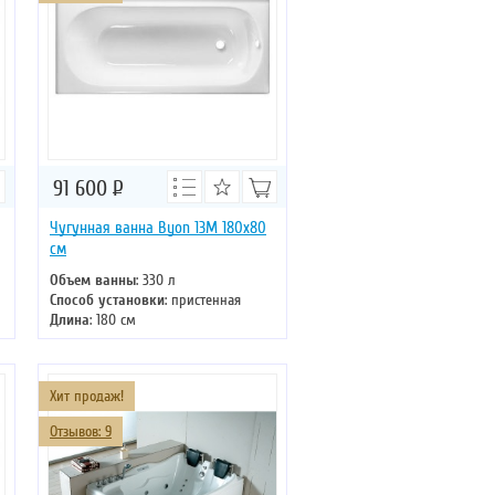
91 600
Р
Чугунная ванна Byon 13M 180x80
см
Объем ванны
: 330 л
Способ установки
: пристенная
Длина
: 180 см
Ширина
: 80 см
Цвет
: белый
Форма
: прямоугольная
Хит продаж!
Отзывов: 9