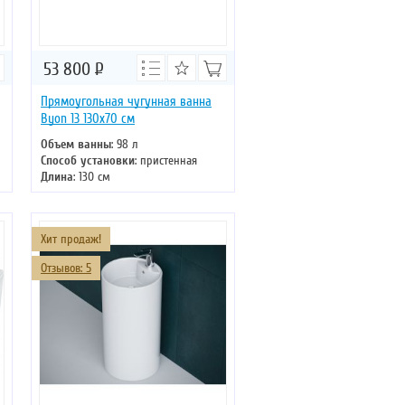
53 800
Р
Прямоугольная чугунная ванна
Byon 13 130x70 см
Объем ванны
: 98 л
Способ установки
: пристенная
Длина
: 130 см
Ширина
: 70 см
Цвет
: белый
Форма
: прямоугольная
Хит продаж!
Отзывов: 5