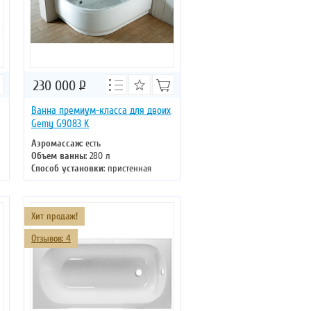
230 000
Р
Ванна премиум-класса для двоих
Gemy G9083 K
Аэромассаж
: есть
Объем ванны
: 280 л
Способ установки
: пристенная
Хромотерапия
: есть
Длина
: 180 см
Ширина
: 122 см
Хит продаж!
Отзывов: 4