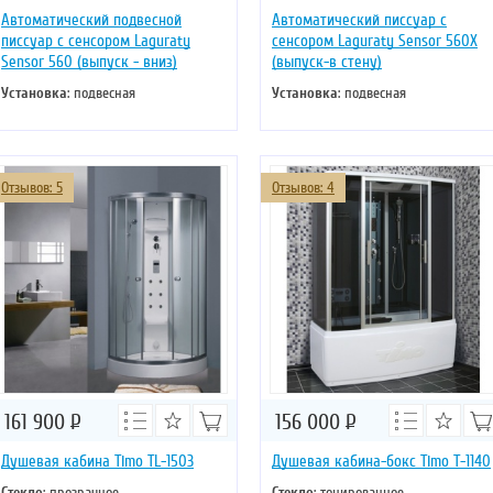
Автоматический подвесной
Автоматический писсуар с
писсуар с сенсором Laguraty
сенсором Laguraty Sensor 560X
Sensor 560 (выпуск - вниз)
(выпуск-в стену)
Установка
: подвесная
Установка
: подвесная
Отзывов: 5
Отзывов: 4
161 900
Р
156 000
Р
Душевая кабина Timo TL-1503
Душевая кабина-бокс Timo T-1140
Стекло
: прозрачное
Стекло
: тонированное