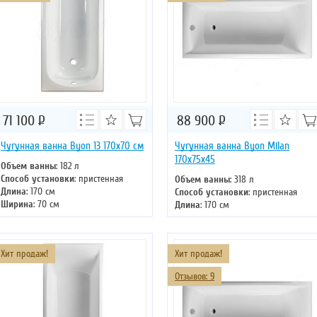
71 100
Р
88 900
Р
Чугунная ванна Byon 13 170х70 см
Чугунная ванна Byon Milan
170x75x45
Объем ванны
: 182 л
Способ установки
: пристенная
Объем ванны
: 318 л
Длина
: 170 см
Способ установки
: пристенная
Ширина
: 70 см
Длина
: 170 см
Цвет
: белый
Ширина
: 75 см
Форма
: прямоугольная
Цвет
: белый
Форма
: прямоугольная
Хит продаж!
Хит продаж!
Отзывов: 9