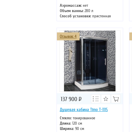
Аэромассаж
: нет
Объем ванны
: 280 л
Способ установки
: пристенная
Хромотерапия
: нет
Длина
: 152 см
Ширина
: 152 см
Отзывов: 4
137 900
Р
Душевая кабина Timo T-1115
Стекло
: тонированное
Длина
: 120 см
Ширина
: 90 см