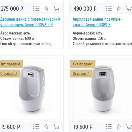
275 000
Р
490 000
Р
Двойная ванна с пневматическим
Акриловая ванна премиум-
управлением Gemy G9052-II B
класса Gemy G9089 K
Аэромассаж
: есть
Аэромассаж
: есть
Объем ванны
: 600 л
Объем ванны
: 650 л
Способ установки
: пристенная,
Способ установки
: отдельностояща
отдельностоящая
Хромотерапия
: есть
Хромотерапия
: есть
Длина
: 187 см
Длина
: 186 см
Ширина
: 187 см
Хит продаж!
Хит продаж!
Ширина
: 151 см
Отзывов: 3
Отзывов: 4
19 600
Р
19 600
Р