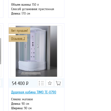
Объем ванны
: 150 л
Способ установки
: пристенная
Длина
: 170 см
Ширина
: 70 см
Цвет
: белый
Форма
: прямоугольная
Хит продаж!
Отзывов: 2
54 400
Р
Душевая кабина TIMO TE-0790
Стекло
: матовое
Длина
: 90 см
Ширина
: 90 см