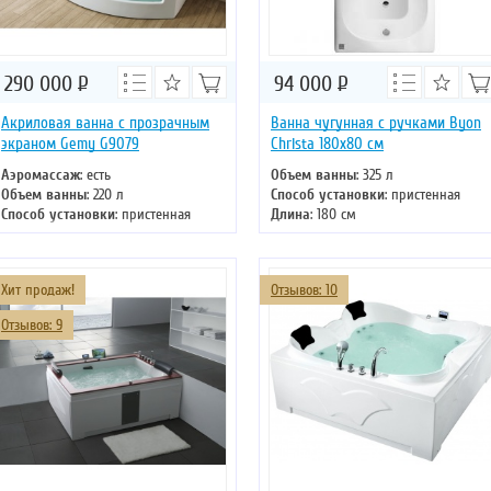
290 000
Р
94 000
Р
Акриловая ванна с прозрачным
Ванна чугунная с ручками Byon
экраном Gemy G9079
Christa 180х80 см
Аэромассаж
: есть
Объем ванны
: 325 л
Объем ванны
: 220 л
Способ установки
: пристенная
Способ установки
: пристенная
Длина
: 180 см
Хромотерапия
: нет
Ширина
: 80 см
Длина
: 200 см
Цвет
: белый
Ширина
: 105 см
Форма
: прямоугольная
Хит продаж!
Отзывов: 10
Отзывов: 9