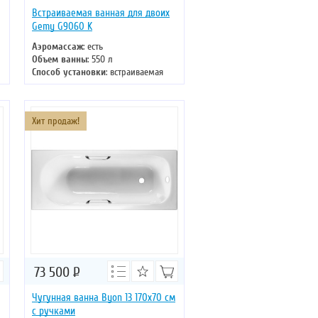
Встраиваемая ванная для двоих
Gemy G9060 K
Аэромассаж
: есть
Объем ванны
: 550 л
Способ установки
: встраиваемая
Хромотерапия
: есть
Длина
: 210 см
Ширина
: 210 см
Хит продаж!
73 500
Р
Чугунная ванна Byon 13 170х70 см
с ручками