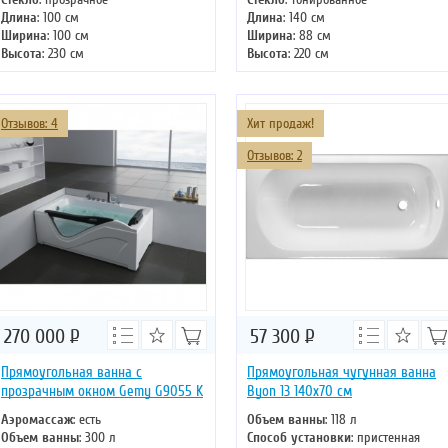
Длина
: 100 см
Длина
: 140 см
Ширина
: 100 см
Ширина
: 88 см
Высота
: 230 см
Высота
: 220 см
Форма
: четверть круга
Форма
: прямоугольная
Двери
: раздвижные
Двери
: раздвижные
Отзывов: 4
Хит продаж!
Отзывов: 2
270 000
Р
57 300
Р
Прямоугольная ванна с
Прямоугольная чугунная ванна
прозрачным окном Gemy G9055 K
Byon 13 140х70 см
Аэромассаж
: есть
Объем ванны
: 118 л
Объем ванны
: 300 л
Способ установки
: пристенная