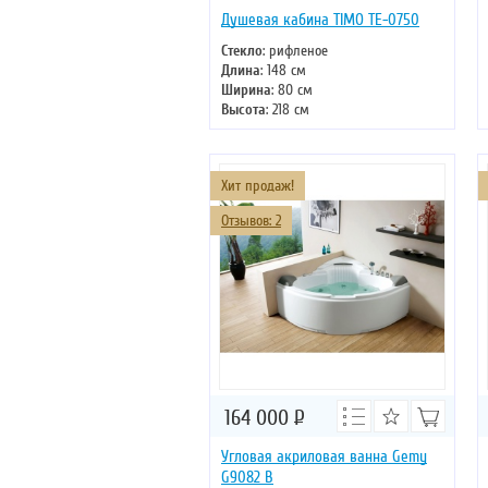
Душевая кабина TIMO TE-0750
Стекло
: рифленое
Длина
: 148 см
Ширина
: 80 см
Высота
: 218 см
Форма
: прямоугольная
Двери
: раздвижные
Хит продаж!
Отзывов: 2
164 000
Р
Угловая акриловая ванна Gemy
G9082 B