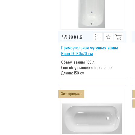
59 800
Р
Прямоугольная чугунная ванна
Byon 13 150x70 см
Объем ванны
: 139 л
Способ установки
: пристенная
Длина
: 150 см
Ширина
: 70 см
Цвет
: белый
Форма
: прямоугольная
Хит продаж!