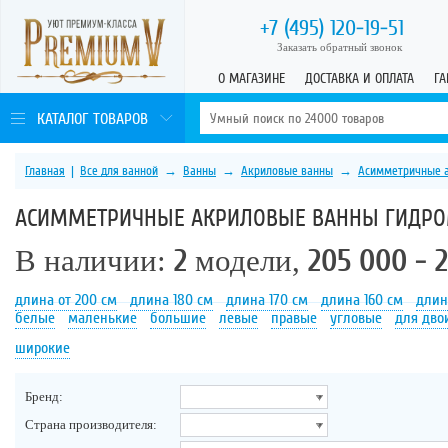
+7 (495)
120-19-51
Заказать обратный звонок
О МАГАЗИНЕ
ДОСТАВКА И ОПЛАТА
ГА
КАТАЛОГ ТОВАРОВ
Главная
|
Все для ванной
→
Ванны
→
Акриловые ванны
→
Асимметричные 
АСИММЕТРИЧНЫЕ АКРИЛОВЫЕ ВАННЫ ГИДР
В наличии:
2
модели,
205 000 - 
длина от 200 см
длина 180 см
длина 170 см
длина 160 см
длин
белые
маленькие
большие
левые
правые
угловые
для дво
широкие
Бренд:
Страна производителя: