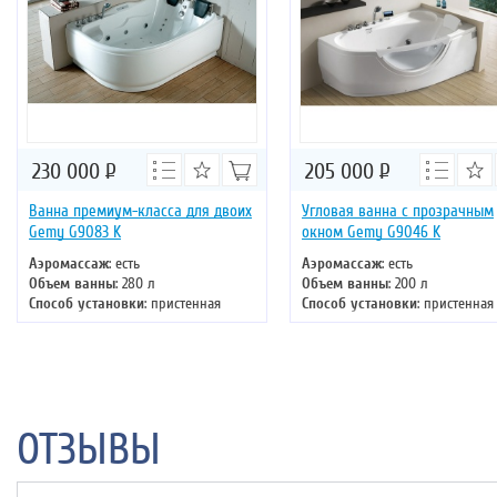
230 000
Р
205 000
Р
Ванна премиум-класса для двоих
Угловая ванна с прозрачным
Gemy G9083 K
окном Gemy G9046 K
Аэромассаж
: есть
Аэромассаж
: есть
Объем ванны
: 280 л
Объем ванны
: 200 л
Способ установки
: пристенная
Способ установки
: пристенная
Хромотерапия
: есть
Хромотерапия
: нет
Длина
: 180 см
Длина
: 161 см
Ширина
: 122 см
Ширина
: 96 см
ОТЗЫВЫ