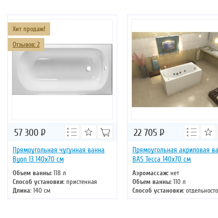
Хит продаж!
Отзывов: 2
57 300
Р
22 705
Р
Прямоугольная чугунная ванна
Прямоугольная акриловая в
Byon 13 140х70 см
BAS Тесса 140х70 см
Объем ванны
: 118 л
Аэромассаж
: нет
Способ установки
: пристенная
Объем ванны
: 110 л
Длина
: 140 см
Способ установки
: отдельност
Ширина
: 70 см
Хромотерапия
: нет
Цвет
: белый
Длина
: 140 см
Форма
: прямоугольная
Ширина
: 70 см