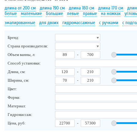
длина от 200 см
длина 190 см
длина 180 см
длина 170 см
длин
белые
маленькие
большие
левые
правые
на ножках
углов
эмалированные
для двоих
гидромассажные
с ручками
с подг
Бренд:
Страна производителя:
Объем ванны, л:
-
Способ установки:
Длина, см:
-
Ширина, см:
-
Цвет:
Форма:
Материал:
Гидромассаж:
Цена, руб:
-