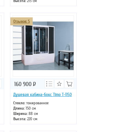
Высота
: 215 см
Форма
: четверть круга
Двери
: раздвижные
Отзывов: 5
160 900
Р
Душевая кабина-бокс Timo T-1150
Стекло
: тонированное
Длина
: 150 см
Ширина
: 88 см
Высота
: 220 см
Форма
: прямоугольная
Двери
: раздвижные