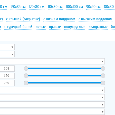
90 см
120х85 см
120х80 см
110х80 см
100х100 см
90х90 см
80х80
е)
с крышей (закрытые)
с низким поддоном
с высоким поддоном
м
с турецкой баней
левые
правые
полукруглые
квадратные
бо