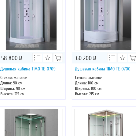
58 800
Р
60 200
Р
Душевая кабина TIMO TE-0709
Душевая кабина TIMO TE-0700
Стекло
: матовое
Стекло
: матовое
Длина
: 90 см
Длина
: 100 см
Ширина
: 90 см
Ширина
: 100 см
Высота
: 215 см
Высота
: 215 см
Форма
: четверть круга
Форма
: четверть круга
Двери
: раздвижные
Двери
: раздвижные