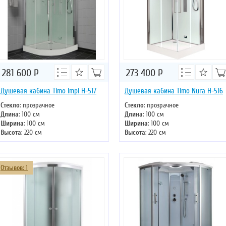
281 600
Р
273 400
Р
Душевая кабина Timo Impi H-517
Душевая кабина Timo Nura H-516
Стекло
: прозрачное
Стекло
: прозрачное
Длина
: 100 см
Длина
: 100 см
Ширина
: 100 см
Ширина
: 100 см
Высота
: 220 см
Высота
: 220 см
Форма
: четверть круга
Форма
: прямоугольная
Двери
: раздвижные
Двери
: раздвижные
Отзывов: 1