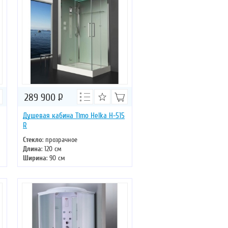
289 900
Р
Душевая кабина Timo Helka H-515
R
Стекло
: прозрачное
Длина
: 120 см
Ширина
: 90 см
Высота
: 220 см
Форма
: прямоугольная
Двери
: раздвижные