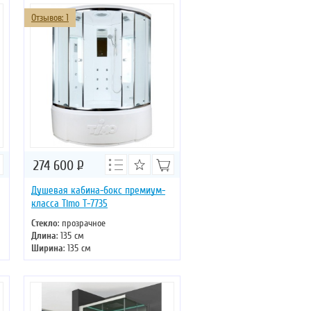
Отзывов: 1
274 600
Р
Душевая кабина-бокс премиум-
класса Timo T-7735
Стекло
: прозрачное
Длина
: 135 см
Ширина
: 135 см
Высота
: 220 см
Форма
: четверть круга
Двери
: раздвижные