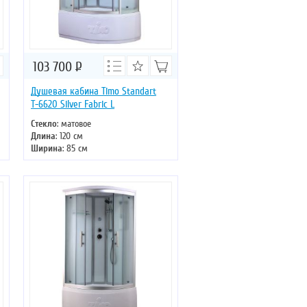
103 700
Р
Душевая кабина Timo Standart
Т-6620 Silver Fabric L
Стекло
: матовое
Длина
: 120 см
Ширина
: 85 см
Высота
: 220 см
Форма
: асимметричная
Двери
: раздвижные