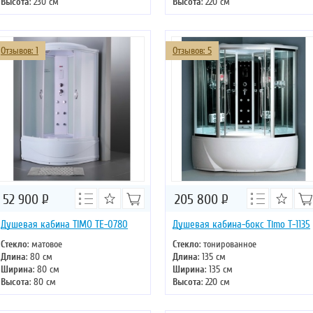
Высота
: 230 см
Высота
: 220 см
Форма
: четверть круга
Форма
: прямоугольная
Двери
: раздвижные
Двери
: раздвижные
Отзывов: 1
Отзывов: 5
52 900
Р
205 800
Р
Душевая кабина TIMO TE-0780
Душевая кабина-бокс Timo T-1135
Стекло
: матовое
Стекло
: тонированное
Длина
: 80 см
Длина
: 135 см
Ширина
: 80 см
Ширина
: 135 см
Высота
: 80 см
Высота
: 220 см
Форма
: четверть круга
Форма
: четверть круга
Двери
: раздвижные
Двери
: раздвижные