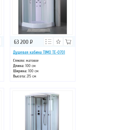
63 200
Р
Душевая кабина TIMO TE-0701
Стекло
: матовое
Длина
: 100 см
Ширина
: 100 см
Высота
: 215 см
Форма
: четверть круга
Двери
: раздвижные