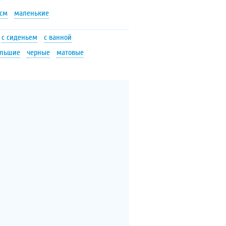
 см
маленькие
с сиденьем
с ванной
льшие
черные
матовые