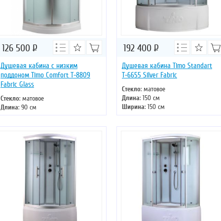
126 500
Р
192 400
Р
Душевая кабина с низким
Душевая кабина Timo Standart
поддоном Timo Comfort T-8809
Т-6655 Silver Fabric
Fabric Glass
Стекло
: матовое
Длина
: 150 см
Стекло
: матовое
Ширина
: 150 см
Длина
: 90 см
Высота
: 220 см
Ширина
: 90 см
Форма
: четверть круга
Высота
: 220 см
Двери
: раздвижные
Форма
: четверть круга
Двери
: раздвижные