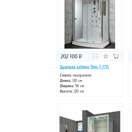
202 100
Р
Душевая кабина Timo T-7715
Стекло
: прозрачное
Длина
: 120 см
Ширина
: 90 см
Высота
: 220 см
Форма
: прямоугольная
Двери
: раздвижные