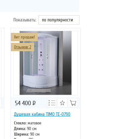
Показывать:
по популярности
Хит продаж!
Отзывов: 2
54 400
Р
Душевая кабина TIMO TE-0790
Стекло
: матовое
Длина
: 90 см
Ширина
: 90 см