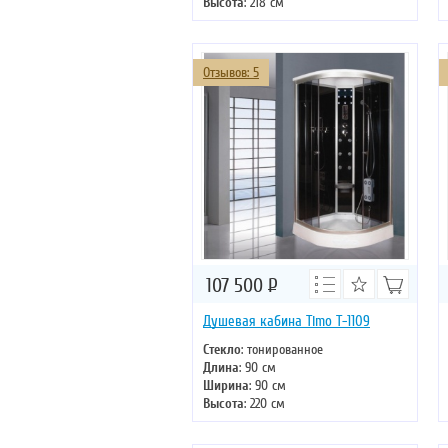
Высота
: 218 см
Форма
: прямоугольная
Двери
: раздвижные
Отзывов: 5
107 500
Р
Душевая кабина Timo T-1109
Стекло
: тонированное
Длина
: 90 см
Ширина
: 90 см
Высота
: 220 см
Форма
: четверть круга
Двери
: раздвижные