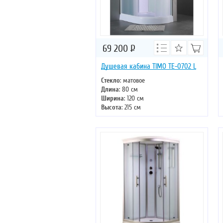
69 200
Р
Душевая кабина TIMO TE-0702 L
Стекло
: матовое
Длина
: 80 см
Ширина
: 120 см
Высота
: 215 см
Форма
: четверть круга
Двери
: раздвижные