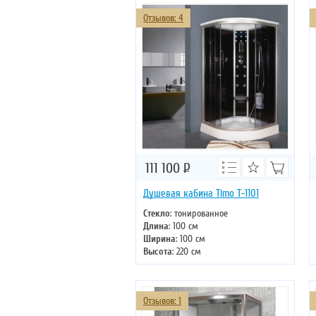
Отзывов: 4
111 100
Р
Душевая кабина Timo T-1101
Стекло
: тонированное
Длина
: 100 см
Ширина
: 100 см
Высота
: 220 см
Форма
: четверть круга
Двери
: раздвижные
Отзывов: 1