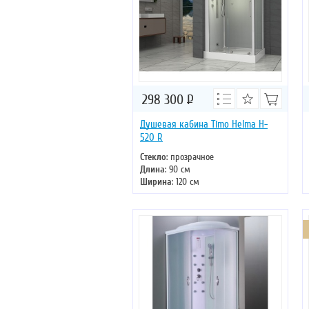
298 300
Р
Душевая кабина Timo Helma H-
520 R
Стекло
: прозрачное
Длина
: 90 см
Ширина
: 120 см
Высота
: 220 см
Форма
: прямоугольная
Двери
: раздвижные