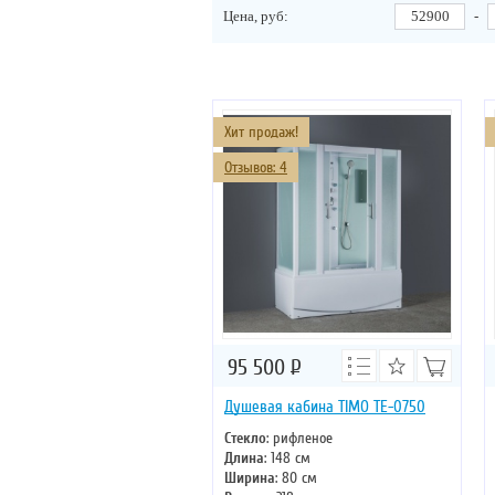
Цена, руб:
-
Хит продаж!
Отзывов: 4
95 500
Р
Душевая кабина TIMO TE-0750
Стекло
: рифленое
Длина
: 148 см
Ширина
: 80 см