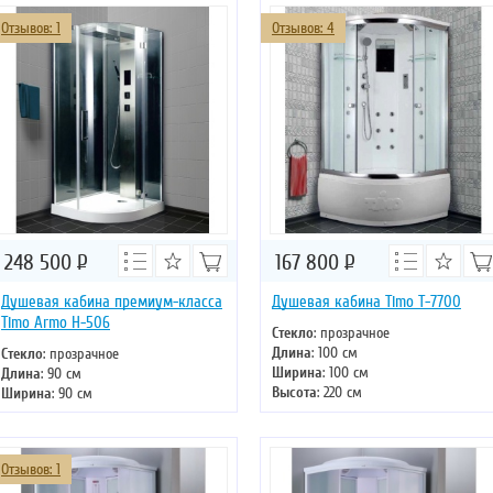
Отзывов: 1
Отзывов: 4
248 500
Р
167 800
Р
Душевая кабина премиум-класса
Душевая кабина Timo T-7700
Timo Armo H-506
Стекло
: прозрачное
Длина
: 100 см
Стекло
: прозрачное
Ширина
: 100 см
Длина
: 90 см
Высота
: 220 см
Ширина
: 90 см
Форма
: четверть круга
Высота
: 215 см
Двери
: раздвижные
Форма
: четверть круга
Двери
: раздвижные
Отзывов: 1