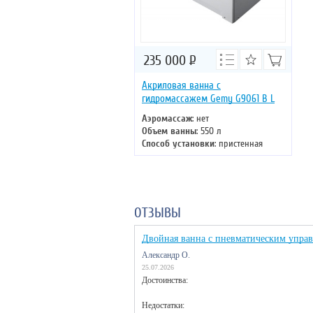
235 000
Р
Акриловая ванна с
гидромассажем Gemy G9061 B L
Аэромассаж
: нет
Объем ванны
: 550 л
Способ установки
: пристенная
Хромотерапия
: есть
Длина
: 180 см
Ширина
: 121 см
ОТЗЫВЫ
Двойная ванна с пневматическим упра
Александр О.
25.07.2026
Достоинства:
Недостатки: