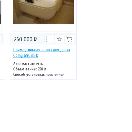
260 000
Р
Прямоугольная ванна для двоих
K
Gemy G9085 K
Аэромассаж
: есть
Объем ванны
: 220 л
Способ установки
: пристенная
Хромотерапия
: есть
Длина
: 180 см
Ширина
: 116 см