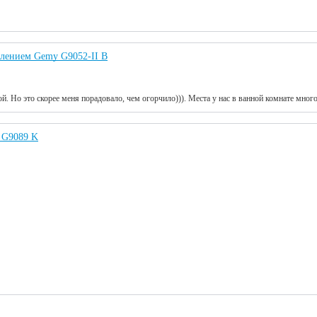
влением Gemy G9052-II B
ой. Но это скорее меня порадовало, чем огорчило))). Места у нас в ванной комнате мног
 G9089 K