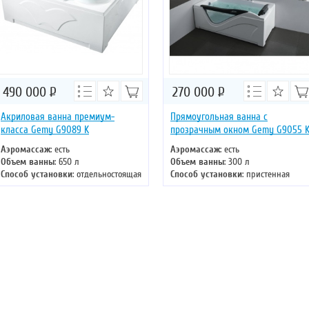
490 000
Р
270 000
Р
Акриловая ванна премиум-
Прямоугольная ванна с
класса Gemy G9089 K
прозрачным окном Gemy G9055 
Аэромассаж
: есть
Аэромассаж
: есть
Объем ванны
: 650 л
Объем ванны
: 300 л
Способ установки
: отдельностоящая
Способ установки
: пристенная
Хромотерапия
: есть
Хромотерапия
: нет
Длина
: 187 см
Длина
: 181 см
Ширина
: 187 см
Ширина
: 92 см