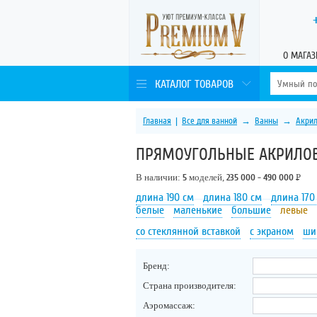
О МАГАЗ
КАТАЛОГ ТОВАРОВ
Главная
|
Все для ванной
→
Ванны
→
Акри
ПРЯМОУГОЛЬНЫЕ АКРИЛО
В наличии:
5
моделей,
235 000 - 490 000
Р
длина 190 см
длина 180 см
длина 170
белые
маленькие
большие
левые
со стеклянной вставкой
с экраном
ши
Бренд:
Страна производителя:
Аэромассаж: