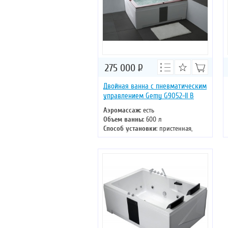
275 000
Р
Двойная ванна с пневматическим
управлением Gemy G9052-II B
Аэромассаж
: есть
Объем ванны
: 600 л
Способ установки
: пристенная,
отдельностоящая
Хромотерапия
: есть
Длина
: 186 см
Ширина
: 151 см