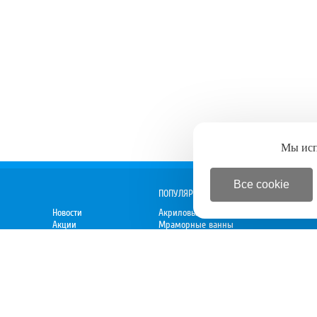
Мы ис
Все cookie
ПОПУЛЯРНОЕ
Новости
Акриловые ванны
Акции
Мраморные ванны
Спецпредложения
Душевые кабины
 директору
Новинки
Мебель для ванной
Электрокамины
Вытяжки
Духовки
Варочные панели