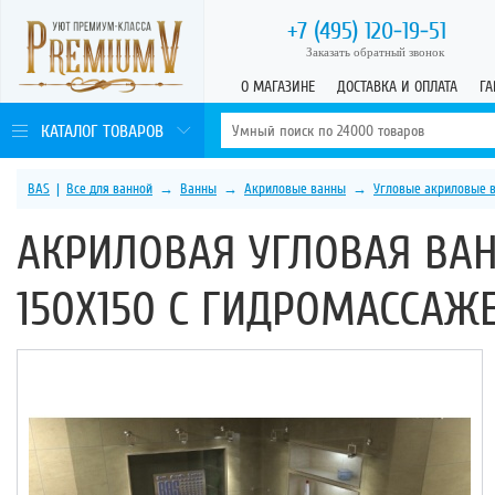
+7 (495)
120-19-51
Заказать обратный звонок
О МАГАЗИНЕ
ДОСТАВКА И ОПЛАТА
ГА
КАТАЛОГ ТОВАРОВ
BAS
|
Все для ванной
→
Ванны
→
Акриловые ванны
→
Угловые акриловые 
АКРИЛОВАЯ УГЛОВАЯ ВА
150Х150 C ГИДРОМАССАЖ