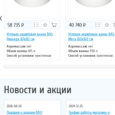
‹
58 735
Р
40 740
Р
Угловая акриловая ванна BAS
Угловая акриловая ванна BAS
Ривьера 161х161 см
Мега 160х160 см
Аэромассаж
: нет
Аэромассаж
: нет
Объем ванны
: 615 л
Объем ванны
: 450 л
Способ установки
: пристенная
Способ установки
: пристенная
Хромотерапия
: нет
Хромотерапия
: нет
Длина
: 161 см
Длина
: 160 см
Ширина
: 161 см
Ширина
: 160 см
Новости и акции
2026-08-01
2024-12-25
Подарки к ваннам BAS!
График работы магазина в