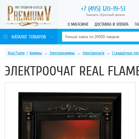
+7 (495)
120-19-51
Заказать обратный звонок
О МАГАЗИНЕ
ДОСТАВКА И ОПЛАТА
ГА
КАТАЛОГ ТОВАРОВ
Real Flame
|
Камины
→
Электрокамины
→
Электроочаги
→
Стандартные эле
ЭЛЕКТРООЧАГ REAL FLAM