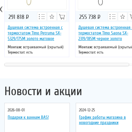
‹
291 818
Р
255 738
Р
Душевая система встроенная с
Душевая система встроенная 
термостатом Timo Petruma SX-
термостатом Timo Saona SX-
5329/17SM золото матовое
2319/18SM черное золото
Монтаж
: встраиваемый (скрытый)
Монтаж
: встраиваемый (скрыты
Термостат
: есть
Термостат
: есть
Цвет
: золото
Цвет
: черное золото
Новости и акции
2026-08-01
2024-12-25
Подарки к ваннам BAS!
График работы магазина в
новогодние праздники