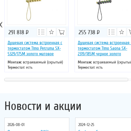
‹
291 818
Р
255 738
Р
Душевая система встроенная с
Душевая система встроенная 
термостатом Timo Petruma SX-
термостатом Timo Saona SX-
5329/17SM золото матовое
2319/18SM черное золото
Монтаж
: встраиваемый (скрытый)
Монтаж
: встраиваемый (скрыты
Термостат
: есть
Термостат
: есть
Цвет
: золото
Цвет
: черное золото
Новости и акции
2026-08-01
2024-12-25