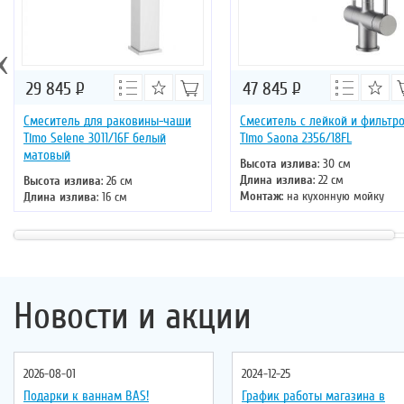
‹
29 845
Р
47 845
Р
Смеситель для раковины-чаши
Смеситель с лейкой и фильтр
Timo Selene 3011/16F белый
Timo Saona 2356/18FL
матовый
Высота излива
: 30 см
Длина излива
: 22 см
Высота излива
: 26 см
Монтаж
: на кухонную мойку
Длина излива
: 16 см
Тип излива
: поворотный
Монтаж
: на раковину
Управление
: однорычажное
Тип излива
: литой
Цвет смесителя
: черное золото
Управление
: однорычажное
Цвет смесителя
: белый
Новости и акции
2026-08-01
2024-12-25
Подарки к ваннам BAS!
График работы магазина в