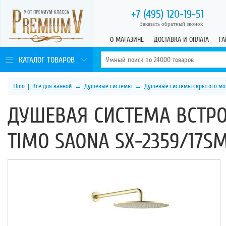
+7 (495)
120-19-51
Заказать обратный звонок
О МАГАЗИНЕ
ДОСТАВКА И ОПЛАТА
ГА
КАТАЛОГ ТОВАРОВ
Timo
|
Все для ванной
→
Душевые системы
→
Душевые системы скрытого мо
ДУШЕВАЯ СИСТЕМА ВСТР
TIMO SAONA SX-2359/17S