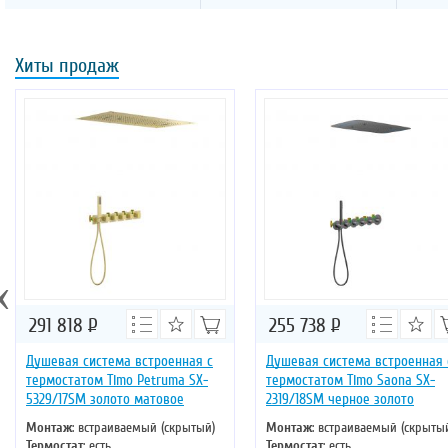
Хиты продаж
‹
291 818
Р
255 738
Р
Душевая система встроенная с
Душевая система встроенная 
термостатом Timo Petruma SX-
термостатом Timo Saona SX-
5329/17SM золото матовое
2319/18SM черное золото
Монтаж
: встраиваемый (скрытый)
Монтаж
: встраиваемый (скрыты
Термостат
: есть
Термостат
: есть