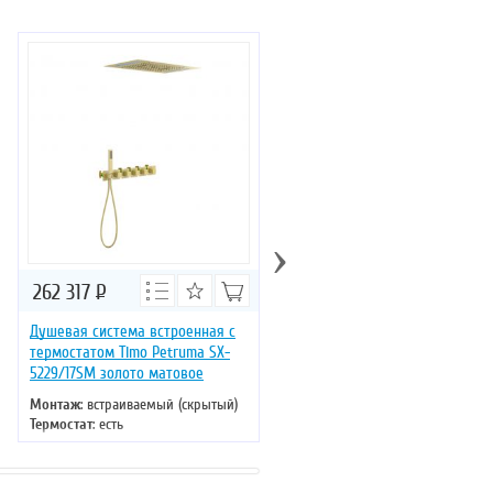
›
262 317
Р
224 116
Р
Душевая система встроенная с
Душевая система встроенная 
термостатом Timo Petruma SX-
термостатом Timo Petruma SX
5229/17SM золото матовое
5229/03SM черный
Монтаж
: встраиваемый (скрытый)
Монтаж
: встраиваемый (скрыты
Термостат
: есть
Термостат
: есть
Цвет
: золото
Цвет
: черный