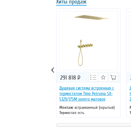
Хиты продаж
‹
291 818
Р
Душевая система встроенная с
термостатом Timo Petruma SX-
5329/17SM золото матовое
Монтаж
: встраиваемый (скрытый)
Термостат
: есть
Цвет
: золото