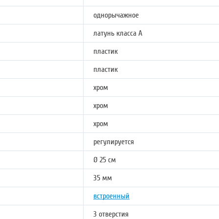
однорычажное
латунь класса А
пластик
пластик
хром
хром
хром
регулируется
Ø 25 см
35 мм
встроенный
3 отверстия