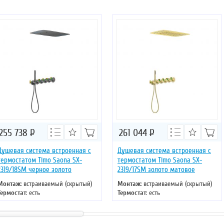
255 738
Р
261 044
Р
Душевая система встроенная с
Душевая система встроенная с
термостатом Timo Saona SX-
термостатом Timo Saona SX-
2319/18SM черное золото
2319/17SM золото матовое
Монтаж
: встраиваемый (скрытый)
Монтаж
: встраиваемый (скрытый)
Термостат
: есть
Термостат
: есть
Цвет
: черное золото
Цвет
: золото