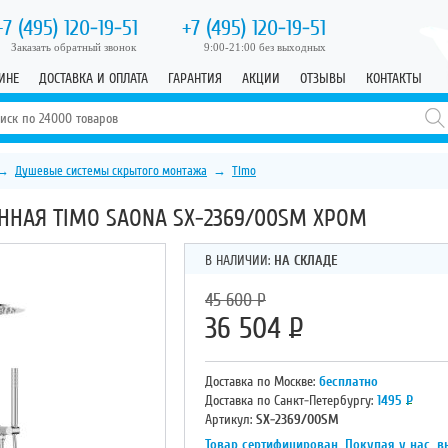
+7 (495)
120-19-51
+7 (495)
120-19-51
Заказать обратный звонок
9:00-21:00 без выходных
ИНЕ
ДОСТАВКА И ОПЛАТА
ГАРАНТИЯ
АКЦИИ
ОТЗЫВЫ
КОНТАКТЫ
→
Душевые системы скрытого монтажа
→
Timo
ННАЯ TIMO SAONA SX-2369/00SM ХРОМ
В НАЛИЧИИ:
НА СКЛАДЕ
45 600
Р
36 504
Р
Доставка по Москве:
бесплатно
Доставка по Санкт-Петербургу:
1495
Р
Артикул:
SX-2369/00SM
Товар сертифицирован. Покупая у нас, в