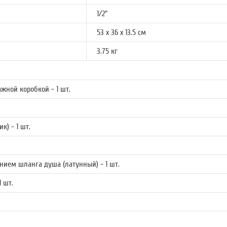
1/2"
53 х 36 х 13.5 см
3.75 кг
жной коробкой - 1 шт.
к) - 1 шт.
нием шланга душа (латунный) - 1 шт.
 шт.