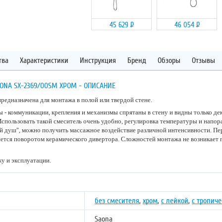
45 629
Р
46 054
Р
тва
Характеристики
Инструкция
Бренд
Обзоры
Отзывы
ONA SX-2369/00SM ХРОМ - ОПИСАНИЕ
редназначена для монтажа в полой или твердой стене.
- коммуникации, крепления и механизмы спрятаны в стену и видны только де
спользовать такой смеситель очень удобно, регулировка температуры и напор
ий душ", можно получить массажное воздействие различной интенсивности. П
яется поворотом керамического дивертора. Сложностей монтажа не возникает
у и эксплуатации.
без смесителя
,
хром
,
с лейкой
,
с тропич
Saona