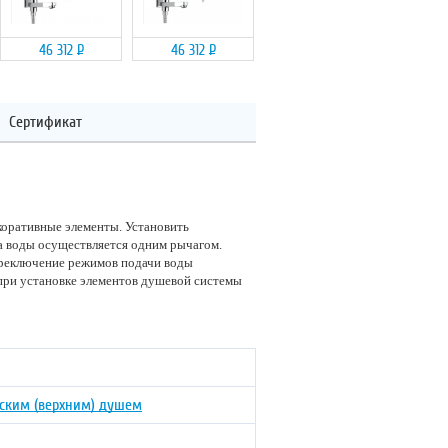
46 312
Р
46 312
Р
Сертификат
коративные элементы. Установить
а воды осуществляется одним рычагом.
ереключение режимов подачи воды
 при установке элементов душевой системы
еским (верхним) душем