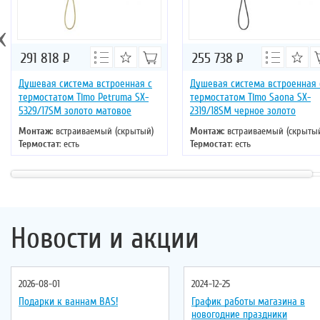
‹
291 818
Р
255 738
Р
Душевая система встроенная с
Душевая система встроенная 
термостатом Timo Petruma SX-
термостатом Timo Saona SX-
5329/17SM золото матовое
2319/18SM черное золото
Монтаж
: встраиваемый (скрытый)
Монтаж
: встраиваемый (скрыты
Термостат
: есть
Термостат
: есть
Цвет
: золото
Цвет
: черное золото
Новости и акции
2026-08-01
2024-12-25
Подарки к ваннам BAS!
График работы магазина в
новогодние праздники