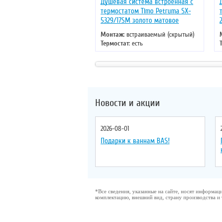
Душевая система встроенная с
термостатом Timo Petruma SX-
5329/17SM золото матовое
Монтаж
: встраиваемый (скрытый)
Термостат
: есть
Цвет
: золото
Новости и акции
2026-08-01
Подарки к ваннам BAS!
*Все сведения, указанные на сайте, носят информа
комплектацию, внешний вид, страну производства и