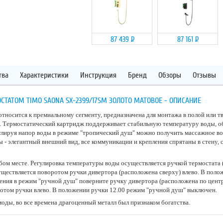
87 439
Р
87 161
Р
тва
Характеристики
Инструкция
Бренд
Обзоры
Отзывы
СТАТОМ TIMO SAONA SX-2399/17SM ЗОЛОТО МАТОВОЕ - ОПИСАНИЕ
относится к премиальному сегменту, предназначена для монтажа в полой или т
. Термостатический картридж поддерживает стабильную температуру воды, 
улируя напор воды в режиме "тропический душ" можно получить массажное во
- элегантный внешний вид, все коммуникации и крепления спрятаны в стену,
ом месте. Регулировка температуры воды осуществляется ручкой термостата
уществляется поворотом ручки дивертора (расположена сверху) влево. В поло
ния в режим "ручной душ" поверните ручку дивертора (расположена по центру
отом ручки влево. В положении ручки 12.00 режим "ручной душ" выключен.
 моды, во все времена драгоценный металл был признаком богатства.