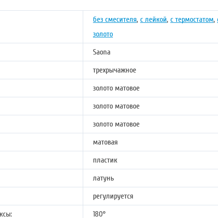
без смесителя
,
с лейкой
,
с термостатом
,
золото
Saona
трехрычажное
золото матовое
золото матовое
золото матовое
матовая
пластик
латунь
регулируется
ксы:
180°