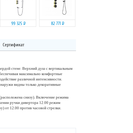
99 325
Р
82 771
Р
Сертификат
вердой стене. Верхний душ с вертикальным
обеспечивая максимально комфортные
здействие различной интенсивности.
 снаружи видны только декоративные
 (расположена снизу). Включение режима
жении ручки дивертора 12.00 режим
) от 12.00 против часовой стрелки.