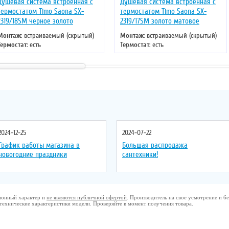
Душевая система встроенная с
Душевая система встроенная с
термостатом Timo Saona SX-
термостатом Timo Saona SX-
2319/18SM черное золото
2319/17SM золото матовое
Монтаж
: встраиваемый (скрытый)
Монтаж
: встраиваемый (скрытый)
Термостат
: есть
Термостат
: есть
Цвет
: черное золото
Цвет
: золото
2024-12-25
2024-07-22
График работы магазина в
Большая распродажа
новогодние праздники
сантехники!
ционный характер и
не являются публичной офертой
. Производитель на свое усмотрение и 
 технические характеристики модели. Проверяйте в момент получения товара.