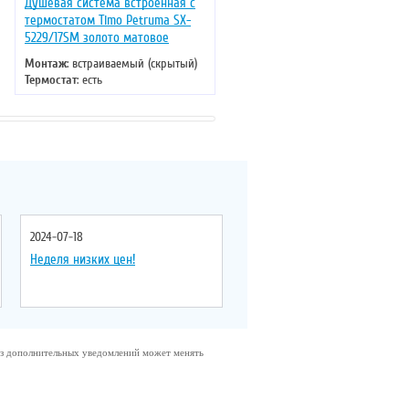
Душевая система встроенная с
Душевая система встроенная 
термостатом Timo Petruma SX-
термостатом Timo Petruma SX
5229/17SM золото матовое
5229/03SM черный
Монтаж
: встраиваемый (скрытый)
Монтаж
: встраиваемый (скрыты
Термостат
: есть
Термостат
: есть
Цвет
: золото
Цвет
: черный
2024-07-18
Неделя низких цен!
без дополнительных уведомлений может менять