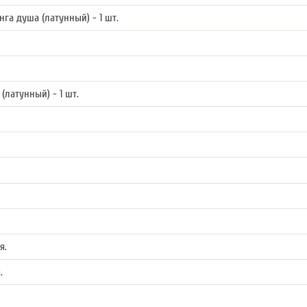
га душа (латунный) - 1 шт.
(латунный) - 1 шт.
я.
.