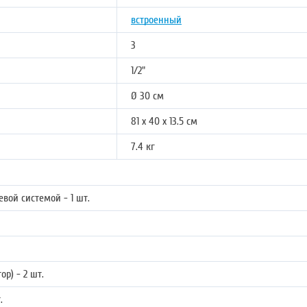
встроенный
3
1/2"
Ø 30 см
81 х 40 х 13.5 см
7.4 кг
ой системой - 1 шт.
р) - 2 шт.
.