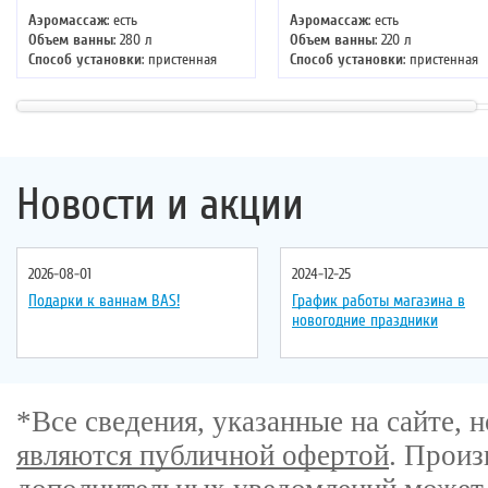
Аэромассаж
: есть
Аэромассаж
: есть
Объем ванны
: 280 л
Объем ванны
: 220 л
Способ установки
: пристенная
Способ установки
: пристенная
Хромотерапия
: есть
Хромотерапия
: нет
Длина
: 180 см
Длина
: 200 см
Ширина
: 122 см
Ширина
: 105 см
Новости и акции
2026-08-01
2024-12-25
Подарки к ваннам BAS!
График работы магазина в
новогодние праздники
*Все сведения, указанные на сайте,
являются публичной офертой
. Произ