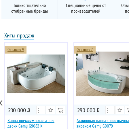
Только тщательно
Специальные цены от
Опы
отобранные бренды
производителей
п
Хиты продаж
Отзывов: 9
Отзывов: 7
‹
230 000
Р
290 000
Р
Ванна премиум-класса для
Акриловая ванна с прозрачн
двоих Gemy G9083 K
экраном Gemy G9079