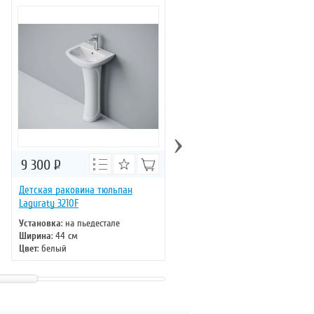
›
9 300
Р
4 568
Р
Детская раковина тюльпан
Раковина накладная Timo Kulo
Laguraty 3210F
TK-405
Установка
: на пьедестале
Установка
: накладная
Ширина
: 44 см
Ширина
: 59 см
Цвет
: белый
Цвет
: белый глянец
Форма
: овальная
Форма
: овальная
Материал
: санфаянс
Материал
: санфаянс