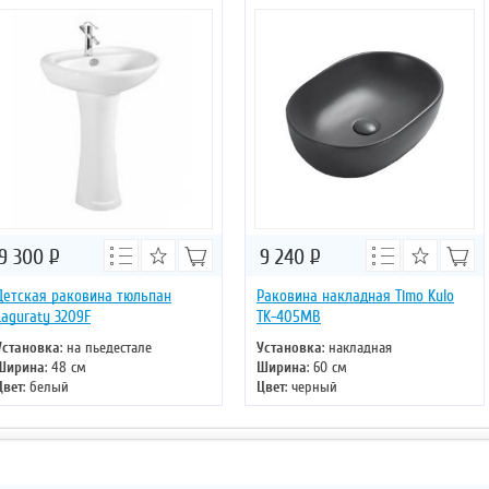
9 300
Р
9 240
Р
Детская раковина тюльпан
Раковина накладная Timo Kulo
Laguraty 3209F
TK-405МВ
Установка
: на пьедестале
Установка
: накладная
Ширина
: 48 см
Ширина
: 60 см
Цвет
: белый
Цвет
: черный
Форма
: овальная
Форма
: овальная
Материал
: санфаянс
Материал
: санфаянс