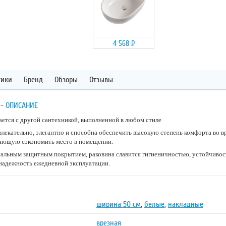
4 568
Р
тики
Бренд
Обзоры
Отзывы
 - ОПИСАНИЕ
тается с другой сантехникой, выполненной в любом стиле
влекательно, элегантно и способна обеспечить высокую степень комфорта во в
ляющую сэкономить место в помещении.
иальным защитным покрытием, раковина славится гигиеничностью, устойчиво
надежность ежедневной эксплуатации.
ширина 50 см
,
белые
,
накладные
врезная