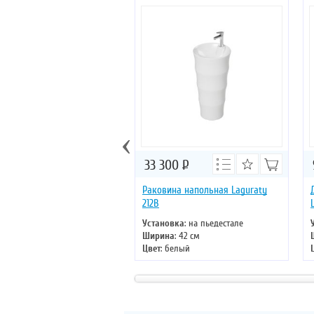
‹
33 300
Р
Раковина напольная Laguraty
212B
Установка
: на пьедестале
Ширина
: 42 см
Цвет
: белый
Форма
: круглая
Материал
: санфаянс