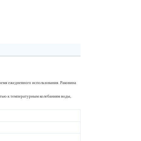
ремя ежедневного использования. Раковина
стью к температурным колебаниям воды,