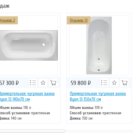
одаж
Отзывов: 2
Отзывов: 13
57 300
Р
59 800
Р
Прямоугольная чугунная ванна
Прямоугольная чугунная ванна
Byon 13 140х70 см
Byon 13 150x70 см
Объем ванны
: 118 л
Объем ванны
: 139 л
Способ установки
: пристенная
Способ установки
: пристенная
Длина
: 140 см
Длина
: 150 см
Ширина
: 70 см
Ширина
: 70 см
Цвет
: белый
Цвет
: белый