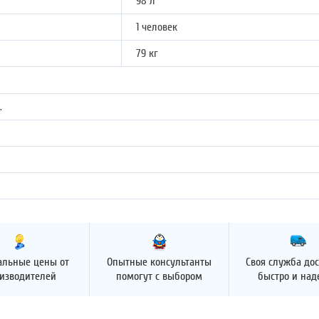
98 л
1 человек
79 кг
.
альные цены от
Опытные консультанты
Своя служба дос
изводителей
помогут с выбором
быстро и на