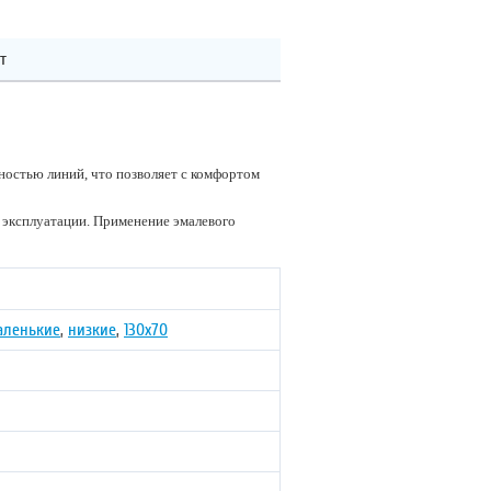
т
ностью линий, что позволяет с комфортом
 эксплуатации. Применение эмалевого
аленькие
,
низкие
,
130х70