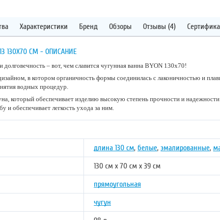
тва
Характеристики
Бренд
Обзоры
Отзывы (4)
Сертифика
3 130X70 СМ - ОПИСАНИЕ
и долговечность – вот, чем славится чугунная ванна BYON 130x70!
изайном, в котором органичность формы соединилась с лаконичностью и плав
инятия водных процедур.
уна, который обеспечивает изделию высокую степень прочности и надежности
у и обеспечивает легкость ухода за ним.
длина 130 см
,
белые
,
эмалированные
,
м
130 см х 70 см х 39 см
прямоугольная
чугун