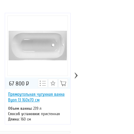
Отзывов: 15
›
67 800
Р
71 100
Р
Прямоугольная чугунная ванна
Чугунная ванна Byon 13 170х7
Byon 13 160х70 см
см
Объем ванны
: 239 л
Объем ванны
: 182 л
Способ установки
: пристенная
Способ установки
: пристенная
Длина
: 160 см
Длина
: 170 см
Ширина
: 70 см
Ширина
: 70 см
Цвет
: белый
Цвет
: белый