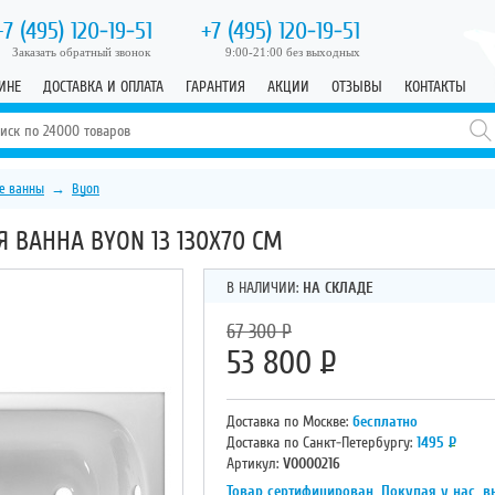
+7 (495)
120-19-51
+7 (495)
120-19-51
Заказать обратный звонок
9:00-21:00 без выходных
ИНЕ
ДОСТАВКА И ОПЛАТА
ГАРАНТИЯ
АКЦИИ
ОТЗЫВЫ
КОНТАКТЫ
е ванны
→
Byon
ВАННА BYON 13 130X70 СМ
В НАЛИЧИИ:
НА СКЛАДЕ
67 300
Р
53 800
Р
Доставка по Москве:
бесплатно
Доставка по Санкт-Петербургу:
1495
Р
Артикул:
V0000216
Товар сертифицирован. Покупая у нас, в