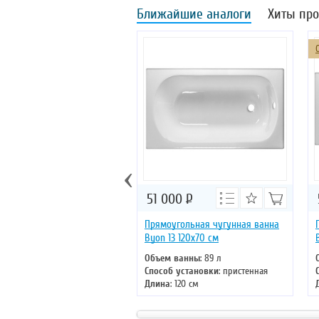
Ближайшие аналоги
Хиты пр
‹
51 000
Р
Прямоугольная чугунная ванна
Byon 13 120х70 см
Объем ванны
: 89 л
Способ установки
: пристенная
Длина
: 120 см
Ширина
: 70 см
Цвет
: белый