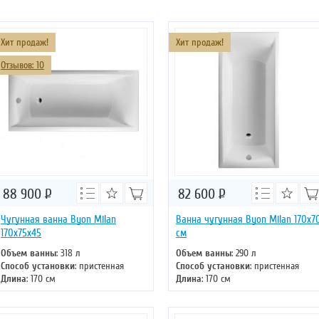
Хит продаж!
Хит продаж!
Отзывов: 10
88 900
Р
82 600
Р
Чугунная ванна Byon Milan
Ванна чугунная Byon Milan 170x7
170x75x45
см
Объем ванны
: 318 л
Объем ванны
: 290 л
Способ установки
: пристенная
Способ установки
: пристенная
Длина
: 170 см
Длина
: 170 см
Ширина
: 75 см
Ширина
: 70 см
Цвет
: белый
Цвет
: белый
Форма
: прямоугольная
Форма
: прямоугольная