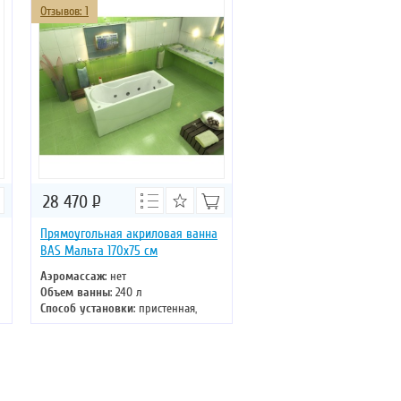
Отзывов: 1
28 470
Р
Прямоугольная акриловая ванна
BAS Мальта 170х75 см
Аэромассаж
: нет
Объем ванны
: 240 л
Способ установки
: пристенная,
отдельностоящая
Хромотерапия
: нет
Длина
: 170 см
Ширина
: 75 см