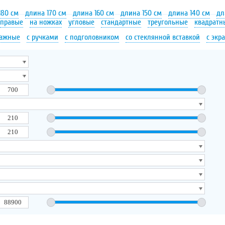
180 см
длина 170 см
длина 160 см
длина 150 см
длина 140 см
дл
правые
на ножках
угловые
стандартные
треугольные
квадратн
сажные
с ручками
с подголовником
со стеклянной вставкой
с экр