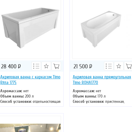
28 400
Р
21 500
Р
Акриловая ванна с каркасом Timo
Акриловая ванна прямоугольная
Ritta 1775
Timo ROHA1770
Аэромассаж
: нет
Аэромассаж
: нет
Объем ванны
: 200 л
Объем ванны
: 170 л
Способ установки
: отдельностоящая
Способ установки
: пристенная,
Хромотерапия
: нет
отдельностоящая
Длина
: 170 см
Хромотерапия
: нет
Ширина
: 75 см
Длина
: 170 см
Ширина
: 70 см