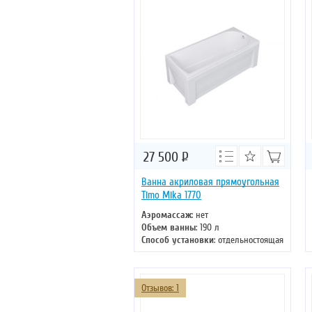
27 500
Р
Ванна акриловая прямоугольная
Timo Mika 1770
Аэромассаж
: нет
Объем ванны
: 190 л
Способ установки
: отдельностоящая
Хромотерапия
: нет
Длина
: 170 см
Ширина
: 70 см
Отзывов: 1