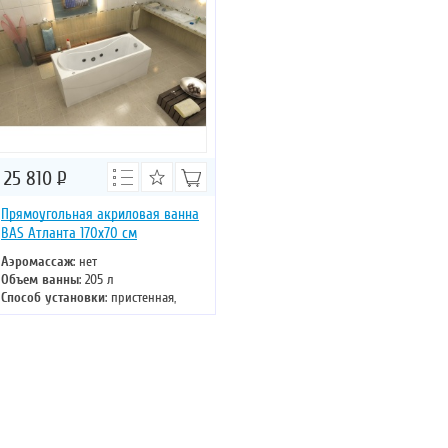
25 810
Р
Прямоугольная акриловая ванна
BAS Атланта 170х70 см
Аэромассаж
: нет
Объем ванны
: 205 л
Способ установки
: пристенная,
отдельностоящая
Хромотерапия
: нет
Длина
: 170 см
Ширина
: 70 см