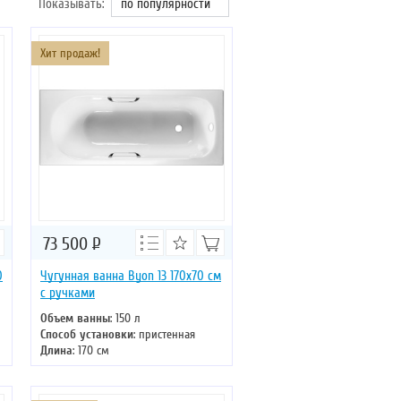
Показывать:
по популярности
Хит продаж!
73 500
Р
0
Чугунная ванна Byon 13 170х70 см
с ручками
Объем ванны
: 150 л
Способ установки
: пристенная
Длина
: 170 см
Ширина
: 70 см
Цвет
: белый
Форма
: прямоугольная