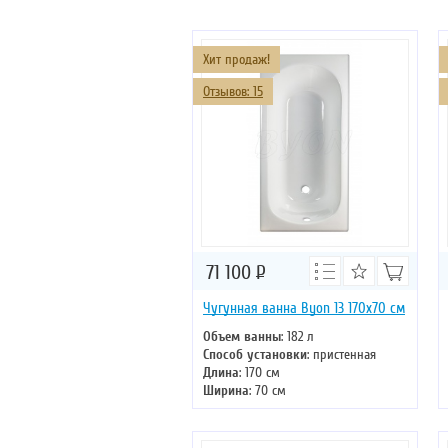
Хит продаж!
Отзывов: 15
71 100
Р
Чугунная ванна Byon 13 170х70 см
Объем ванны
: 182 л
Способ установки
: пристенная
Длина
: 170 см
Ширина
: 70 см
Цвет
: белый
Форма
: прямоугольная