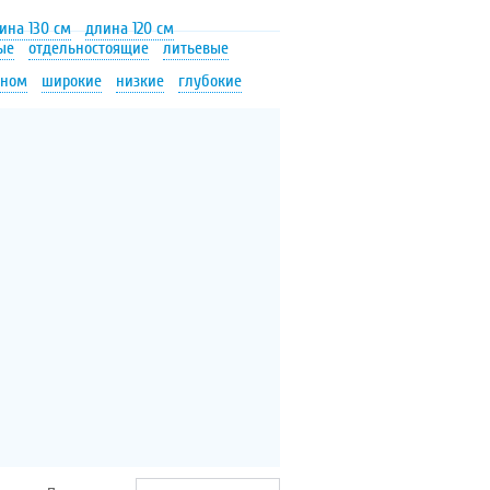
ина 130 см
длина 120 см
ые
отдельностоящие
литьевые
аном
широкие
низкие
глубокие