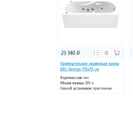
23 340
Р
Прямоугольная акриловая ванна
BAS Нептун 170х70 см
Аэромассаж
: нет
Объем ванны
: 205 л
Способ установки
: пристенная
Хромотерапия
: нет
Длина
: 170 см
Ширина
: 70 см