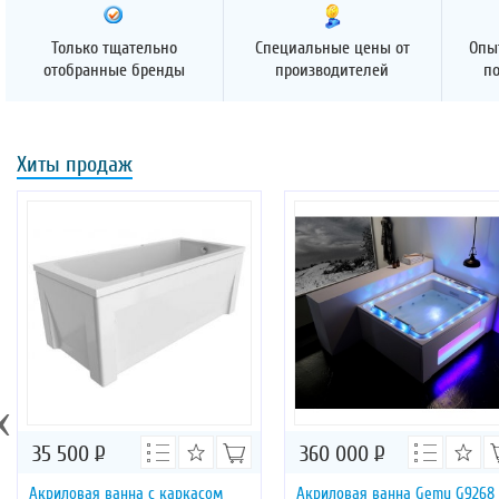
Только тщательно
Специальные цены от
Опы
отобранные бренды
производителей
п
Хиты продаж
‹
35 500
Р
360 000
Р
Акриловая ванна с каркасом
Акриловая ванна Gemy G9268