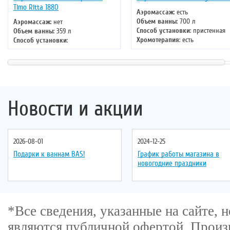
Timo Ritta 1880
Аэромассаж
: есть
Объем ванны
: 700 л
Аэромассаж
: нет
Способ установки
: пристенная
Объем ванны
: 359 л
Хромотерапия
: есть
Способ установки
:
Длина
: 185 см
отдельностоящая
Ширина
: 150 см
Хромотерапия
: нет
Длина
: 180 см
Ширина
: 80 см
Новости и акции
2026-08-01
2024-12-25
Подарки к ваннам BAS!
График работы магазина в
новогодние праздники
*Все сведения, указанные на сайте,
являются публичной офертой
. Произ