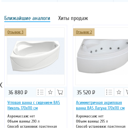
Ближайшие аналоги
Хиты продаж
Отзывов: 3
Отзывов: 2
‹
36 880
Р
35 520
Р
Угловая ванна с сидением BAS
Асимметричная акриловая
Николь 170х110 см
ванна BAS Лагуна 170х110 см
Аэромассаж
: нет
Аэромассаж
: нет
Объем ванны
: 290 л
Объем ванны
: 295 л
Способ установки
: пристенная
Способ установки
: пристенная