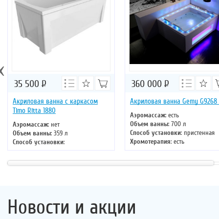
‹
35 500
Р
360 000
Р
Акриловая ванна с каркасом
Акриловая ванна Gemy G9268
Timo Ritta 1880
Аэромассаж
: есть
Объем ванны
: 700 л
Аэромассаж
: нет
Способ установки
: пристенная
Объем ванны
: 359 л
Хромотерапия
: есть
Способ установки
:
Длина
: 185 см
отдельностоящая
Ширина
: 150 см
Хромотерапия
: нет
Длина
: 180 см
Ширина
: 80 см
Новости и акции