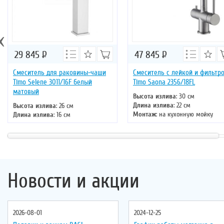
‹
29 845
Р
47 845
Р
Смеситель для раковины-чаши
Смеситель с лейкой и фильтр
Timo Selene 3011/16F белый
Timo Saona 2356/18FL
матовый
Высота излива
: 30 см
Длина излива
: 22 см
Высота излива
: 26 см
Монтаж
: на кухонную мойку
Длина излива
: 16 см
Тип излива
: поворотный
Монтаж
: на раковину
Управление
: однорычажное
Тип излива
: литой
Цвет смесителя
: черное золото
Управление
: однорычажное
Цвет смесителя
: белый
Новости и акции
2026-08-01
2024-12-25