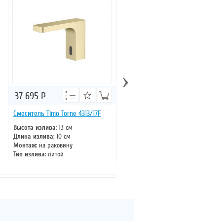
›
37 695
Р
41 165
Р
Смеситель Timo Torne 4313/17F
Смеситель с лейкой Timo Sao
2346/02FL
Высота излива
: 13 см
Длина излива
: 10 см
Высота излива
: 29 см
Монтаж
: на раковину
Длина излива
: 23 см
Тип излива
: литой
Монтаж
: на кухонную мойку
Управление
: однорычажное
Тип излива
: поворотный
Цвет смесителя
: золото
Управление
: однорычажное
Цвет смесителя
: золото