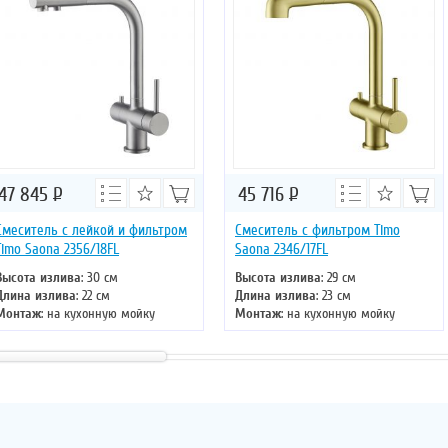
47 845
Р
45 716
Р
Смеситель с лейкой и фильтром
Смеситель с фильтром Timo
Timo Saona 2356/18FL
Saona 2346/17FL
Высота излива
: 30 см
Высота излива
: 29 см
Длина излива
: 22 см
Длина излива
: 23 см
Монтаж
: на кухонную мойку
Монтаж
: на кухонную мойку
Тип излива
: поворотный
Тип излива
: поворотный
Управление
: однорычажное
Управление
: однорычажное
Цвет смесителя
: черное золото
Цвет смесителя
: золото