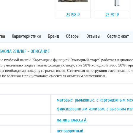
23 158
Р
23 391
Р
тва
Характеристики
Бренд
Обзоры
Отзывы
Сертификат
ONA 2311/18F - ОПИСАНИЕ
 с глубокой чашей. Картридж с функцией "холодный старт" работает в диапозо
по умолчанию подает только холодную воду, а не 50% холодной плюс 50% гор
ды необходимо повернуть рычаг влево. Статичная конструкция смесителя, не 
 не возникает при установке смесителя опытным сантехником.
матовые
,
рычажные
,
с картриджным ме
фиксированным изливом
,
с высоким из
латунь класса А
неповоротный