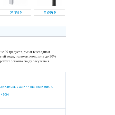
23 391
Р
21 099
Р
не 90 градусов, рычаг в исходном
ячей воды, позволяя экономить до 30%
требует ремонта ввиду отсутствия
ханизмом
,
с длинным изливом
,
с
ливом