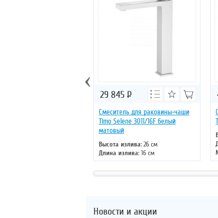
‹
29 845
Р
Смеситель для раковины-чаши
Timo Selene 3011/16F белый
матовый
Высота излива
: 26 см
Длина излива
: 16 см
Монтаж
: на раковину
Тип излива
: литой
Управление
: однорычажное
Цвет смесителя
: белый
Новости и акции