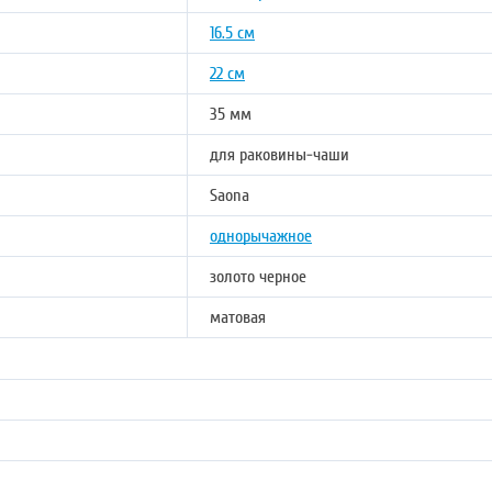
16.5 см
22 см
35 мм
для раковины-чаши
Saona
однорычажное
золото черное
матовая