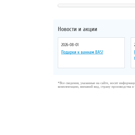
Тип излива
: литой
Управление
: однорычажное
Цвет смесителя
: белый
Новости и акции
2026-08-01
Подарки к ваннам BAS!
*Все сведения, указанные на сайте, носят информа
комплектацию, внешний вид, страну производства и