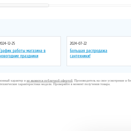
Управление
: однорычажное
Управление
: однорычажное
Цвет смесителя
: черное золото
Цвет смесителя
: золото
2024-12-25
2024-07-22
График работы магазина в
Большая распродажа
новогодние праздники
сантехники!
ционный характер и
не являются публичной офертой
. Производитель на свое усмотрение и 
 технические характеристики модели. Проверяйте в момент получения товара.