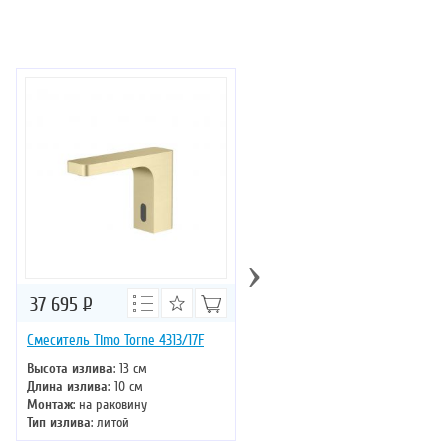
›
37 695
Р
41 165
Р
Смеситель Timo Torne 4313/17F
Смеситель с лейкой Timo Sao
2346/02FL
Высота излива
: 13 см
Длина излива
: 10 см
Высота излива
: 29 см
Монтаж
: на раковину
Длина излива
: 23 см
Тип излива
: литой
Монтаж
: на кухонную мойку
Управление
: однорычажное
Тип излива
: поворотный