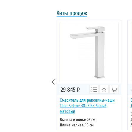
Хиты продаж
‹
29 845
Р
Смеситель для раковины-чаши
Timo Selene 3011/16F белый
матовый
Высота излива
: 26 см
Длина излива
: 16 см
Монтаж
: на раковину