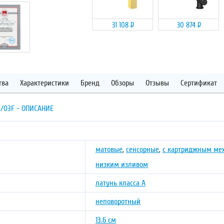
31 108
Р
30 874
Р
тва
Характеристики
Бренд
Обзоры
Отзывы
Сертификат
/03F - ОПИСАНИЕ
матовые
,
сенсорные
,
с картриджным ме
низким изливом
латунь класса А
неповоротный
13.6 см