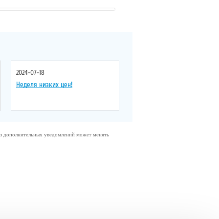
Цвет смесителя
: золото
Управление
: однорычажное
Цвет смесителя
: золото
2024-07-18
Неделя низких цен!
без дополнительных уведомлений может менять