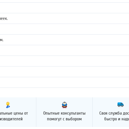
реек.
м.
альные цены от
Опытные консультанты
Своя служба дос
изводителей
помогут с выбором
быстро и на