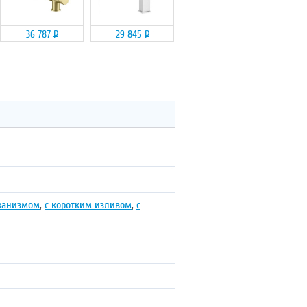
36 787
Р
29 845
Р
ханизмом
,
с коротким изливом
,
с