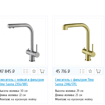
47 845
Р
45 716
Р
Смеситель с лейкой и фильтром
Смеситель с фильтром Timo
Timo Saona 2356/18FL
Saona 2346/17FL
Высота излива
: 30 см
Высота излива
: 29 см
Длина излива
: 22 см
Длина излива
: 23 см
Монтаж
: на кухонную мойку
Монтаж
: на кухонную мойку
Тип излива
: поворотный
Тип излива
: поворотный