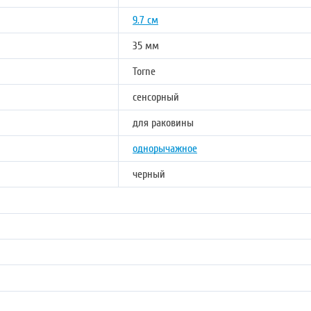
9.7 см
35 мм
Torne
сенсорный
для раковины
однорычажное
черный