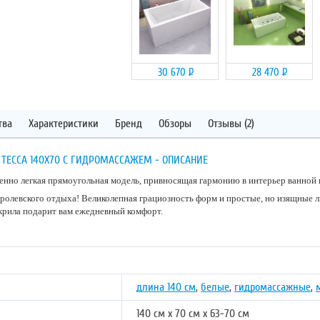
30 670
Р
28 470
Р
тва
Характеристики
Бренд
Обзоры
Отзывы (2)
ТЕССА 140Х70 С ГИДРОМАССАЖЕМ - ОПИСАНИЕ
енно легкая прямоугольная модель, привносящая гармонию в интерьер ванной 
оролевского отдыха! Великолепная грациозность форм и простые, но изящные л
акрила подарит вам ежедневный комфорт.
длина 140 см
,
белые
,
гидромассажные
,
140 см х 70 см х 63-70 см