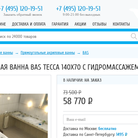
+7 (495)
120-19-51
+7 (495)
120-19-51
Заказать обратный звонок
9:00-21:00 без выходных
ИНЕ
ДОСТАВКА И ОПЛАТА
ГАРАНТИЯ
АКЦИИ
ОТЗЫВЫ
КОНТАКТЫ
е ванны
→
Прямоугольные акриловые ванны
→
BAS
Я ВАННА BAS ТЕССА 140Х70 С ГИДРОМАССАЖЕ
В НАЛИЧИИ:
НА ЗАКАЗ
73 500
Р
58 770
Р
Доставка по Москве:
бесплатно
Доставка по Санкт-Петербургу:
1495
Р