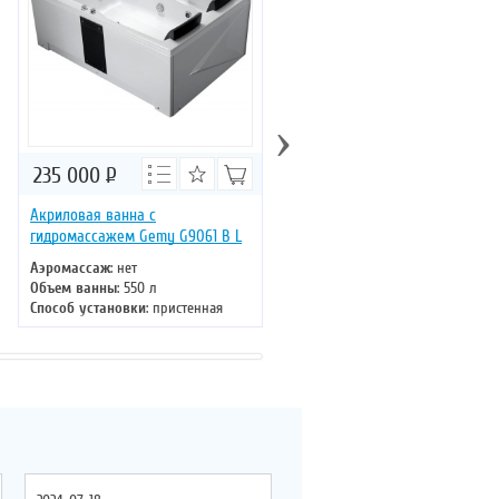
›
235 000
Р
270 000
Р
Акриловая ванна с
Прямоугольная ванна с
гидромассажем Gemy G9061 B L
прозрачным окном Gemy G90
K
Аэромассаж
: нет
Объем ванны
: 550 л
Аэромассаж
: есть
Способ установки
: пристенная
Объем ванны
: 300 л
Хромотерапия
: есть
Способ установки
: пристенная
Длина
: 180 см
Хромотерапия
: нет
Ширина
: 121 см
Длина
: 181 см
Ширина
: 92 см