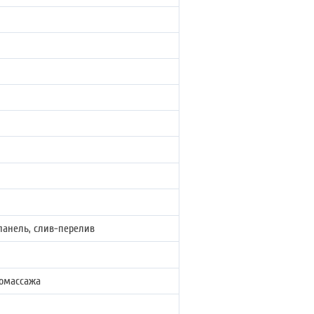
панель, слив-перелив
ромассажа