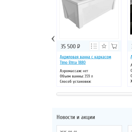
‹
35 500
Р
Акриловая ванна с каркасом
Timo Ritta 1880
Аэромассаж
: нет
Объем ванны
: 359 л
Способ установки
:
отдельностоящая
Хромотерапия
: нет
Длина
: 180 см
Ширина
: 80 см
Новости и акции