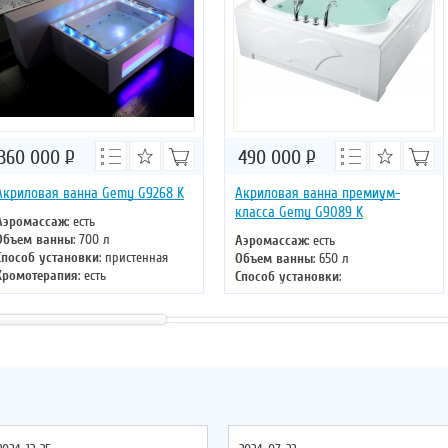
360 000
Р
490 000
Р
Акриловая ванна Gemy G9268 K
Акриловая ванна премиум-
класса Gemy G9089 K
Аэромассаж
: есть
Объем ванны
: 700 л
Аэромассаж
: есть
Способ установки
: пристенная
Объем ванны
: 650 л
Хромотерапия
: есть
Способ установки
:
Длина
: 185 см
отдельностоящая
Ширина
: 150 см
Хромотерапия
: есть
Длина
: 187 см
Ширина
: 187 см