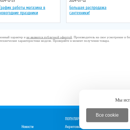
2024-12-25
2024-07-22
График работы магазина в
Большая распродажа
новогодние праздники
сантехники!
ционный характер и
не являются публичной офертой
. Производитель на свое усмотрение и 
 технические характеристики модели. Проверяйте в момент получения товара.
Мы ис
Все cookie
ПОПУЛЯРНОЕ
Новости
Акриловые ванны