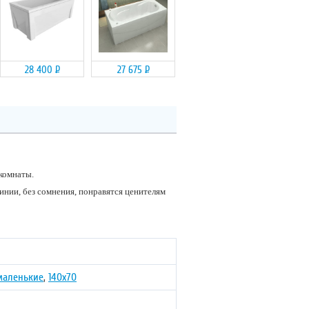
28 400
Р
27 675
Р
комнаты.
инии, без сомнения, понравятся ценителям
маленькие
,
140х70