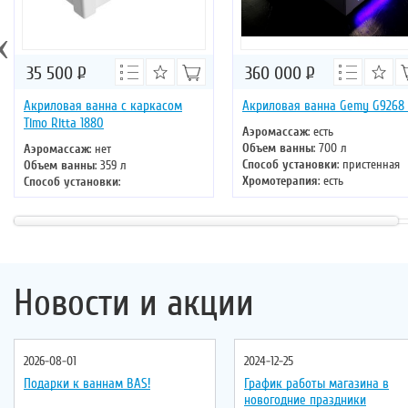
‹
35 500
Р
360 000
Р
Акриловая ванна с каркасом
Акриловая ванна Gemy G9268
Timo Ritta 1880
Аэромассаж
: есть
Объем ванны
: 700 л
Аэромассаж
: нет
Способ установки
: пристенная
Объем ванны
: 359 л
Хромотерапия
: есть
Способ установки
:
Длина
: 185 см
отдельностоящая
Ширина
: 150 см
Хромотерапия
: нет
Длина
: 180 см
Ширина
: 80 см
Новости и акции
2026-08-01
2024-12-25
Подарки к ваннам BAS!
График работы магазина в
новогодние праздники